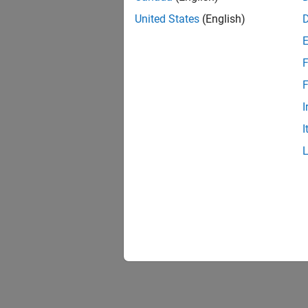
United States
(English)
F
F
I
I