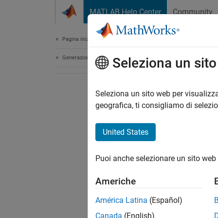
Vai al contenuto
MATLAB Help Center
Community
Document
Pagina iniziale della documentazione
Generazione di codice
Seleziona un sit
Seleziona un sito web per visualizza
geografica, ti consigliamo di selezi
United States
Puoi anche selezionare un sito web 
Americhe
América Latina
(Español)
Canada
(English)