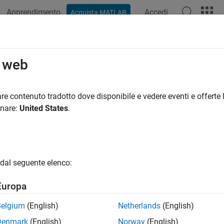
Apprendimento
Accedi
Acquista MATLAB
azione
Esempi
Funzioni
Blocchi
Impostazioni modello
o web
re contenuto tradotto dove disponibile e vedere eventi e offerte l
How useful was this informat
onare:
United States
.
dal seguente elenco:
Europa
Belgium
(English)
Netherlands
(English)
Denmark
(English)
Norway
(English)