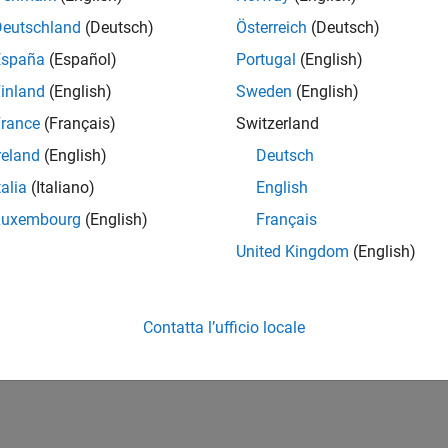
Deutschland
(Deutsch)
Österreich
(Deutsch)
España
(Español)
Portugal
(English)
inland
(English)
Sweden
(English)
rance
(Français)
Switzerland
reland
(English)
Deutsch
talia
(Italiano)
English
Luxembourg
(English)
Français
United Kingdom
(English)
Contatta l’ufficio locale