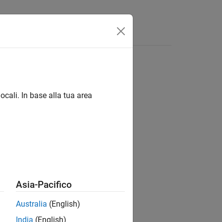
App
Video
Risposte
ocali. In base alla tua area
ion?
Asia-Pacifico
Australia
(English)
India
(English)