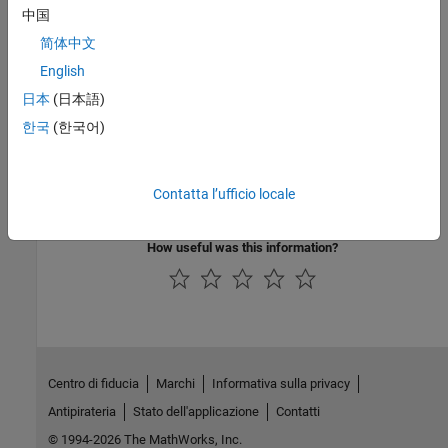
No programmatic use is available.
中国
简体中文
Version History
English
Introduced in R2022b
日本
(日本語)
한국
(한국어)
See Also
Topics
Contatta l’ufficio locale
Model Configuration Parameters
How useful was this information?
Centro di fiducia
Marchi
Informativa sulla privacy
Antipirateria
Stato dell'applicazione
Contatti
© 1994-2026 The MathWorks, Inc.