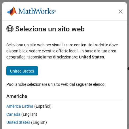
Vai al contenuto
MATLAB Help Center
Attiva/disattiva menu di navigazione off
Seleziona un sito web
Contenuto principale
Pagina iniziale della documentazione
Package class
Generazione di codice
Seleziona un sito web per visualizzare contenuto tradotto dove
Number of programmable pins
disponibile e vedere eventi e offerte locali. In base alla tua area
Embedded Coder
Since R2022b
geografica, ti consigliamo di selezionare:
United States
.
Model Configuration Pane:
Hardware Implementation / Simulink
Package class
or Embedded Coder Hardware Support Package / Hardware board
United States
ON THIS PAGE
settings / Target hardware resources / Device
Description
Puoi anche selezionare un sito web dal seguente elenco:
Dependencies
Description
Settings
Americhe
Displays the number of programmable pins for the selected
Recommended Settings
hardware board/microcontrollers.
América Latina
(Español)
Programmatic Use
Version History
Canada
(English)
Dependencies
See Also
United States
(English)
The
Package class
parameter value options depend on the choice