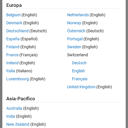
of
Device Series
and
Board
parameter values.
Europa
Belgium
(English)
Netherlands
(English)
Settings
Denmark
(English)
Norway
(English)
(default) |
|
144
80
100
Deutschland
(Deutsch)
Österreich
(Deutsch)
For Infineon AURIX TC4x microcontrollers,
is the default value.
436
España
(Español)
Portugal
(English)
For Infineon AURIX TC3x microcontrollers,
is the default value.
144
Finland
(English)
Sweden
(English)
France
(Français)
Switzerland
Recommended Settings
Ireland
(English)
Deutsch
Application
Setting
Italia
(Italiano)
English
Debugging
No impact
Luxembourg
(English)
Français
United Kingdom
(English)
Traceability
No impact
Efficiency
No impact
Asia-Pacifico
Safety precaution
No impact
Australia
(English)
India
(English)
Programmatic Use
New Zealand
(English)