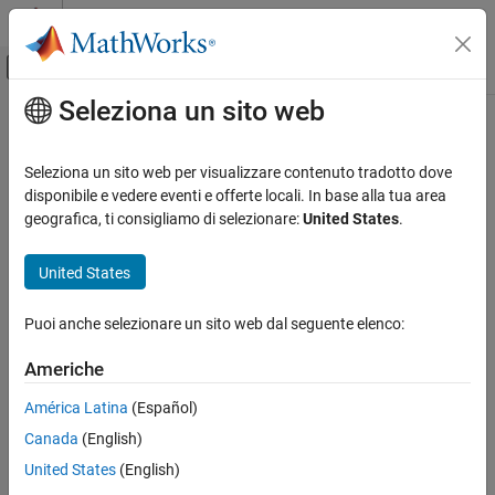
Vai al contenuto
MATLAB Help Center
Attiva/disattiva menu di navigazione off
Seleziona un sito web
Contenuto principale
Pagina iniziale della documentazione
Generazione di codice
Seleziona un sito web per visualizzare contenuto tradotto dove
disponibile e vedere eventi e offerte locali. In base alla tua area
geografica, ti consigliamo di selezionare:
United States
.
How useful was this information?
United States
Puoi anche selezionare un sito web dal seguente elenco:
Americhe
América Latina
(Español)
Canada
(English)
United States
(English)