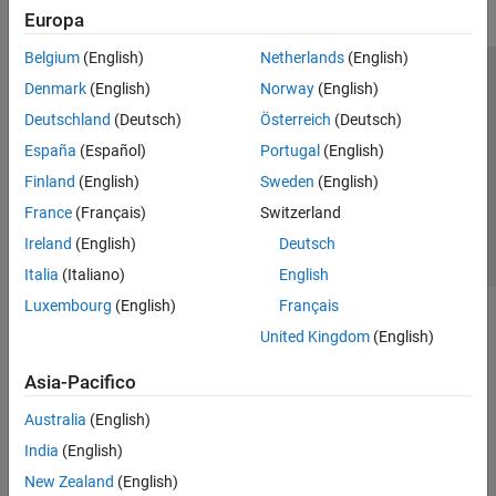
Europa
Belgium
(English)
Netherlands
(English)
Centro di fiducia
Marchi
Informativa sulla privacy
Denmark
(English)
Norway
(English)
Antipirateria
Stato dell'applicazione
Contatti
Deutschland
(Deutsch)
Österreich
(Deutsch)
© 1994-2026 The MathWorks, Inc.
España
(Español)
Portugal
(English)
Finland
(English)
Sweden
(English)
Seleziona u
Italia
France
(Français)
Switzerland
Ireland
(English)
Deutsch
Italia
(Italiano)
English
Luxembourg
(English)
Français
United Kingdom
(English)
Asia-Pacifico
Australia
(English)
India
(English)
New Zealand
(English)