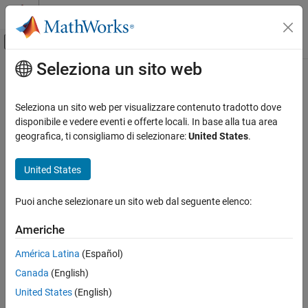
Vai al contenuto
MATLAB Help Center
Attiva/disattiva menu di navigazione off
Seleziona un sito web
Contenuto principale
Pagina iniziale della documentazione
Generazione di codice
Seleziona un sito web per visualizzare contenuto tradotto dove
disponibile e vedere eventi e offerte locali. In base alla tua area
geografica, ti consigliamo di selezionare:
United States
.
How useful was this information?
United States
Puoi anche selezionare un sito web dal seguente elenco:
Americhe
América Latina
(Español)
Canada
(English)
United States
(English)