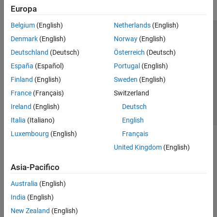
Europa
Belgium
(English)
Netherlands
(English)
Centro di fiducia
Marchi
Informativa sulla privacy
Denmark
(English)
Norway
(English)
Antipirateria
Stato dell'applicazione
Contatti
Deutschland
(Deutsch)
Österreich
(Deutsch)
© 1994-2026 The MathWorks, Inc.
España
(Español)
Portugal
(English)
Finland
(English)
Sweden
(English)
Seleziona u
Italia
France
(Français)
Switzerland
Ireland
(English)
Deutsch
Italia
(Italiano)
English
Luxembourg
(English)
Français
United Kingdom
(English)
Asia-Pacifico
Australia
(English)
India
(English)
New Zealand
(English)