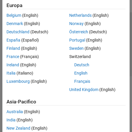
Europa
Belgium
(English)
Netherlands
(English)
Centro di fiducia
Marchi
Informativa sulla privacy
Denmark
(English)
Norway
(English)
Antipirateria
Stato dell'applicazione
Contatti
Deutschland
(Deutsch)
Österreich
(Deutsch)
© 1994-2026 The MathWorks, Inc.
España
(Español)
Portugal
(English)
Finland
(English)
Sweden
(English)
Seleziona u
Italia
France
(Français)
Switzerland
Ireland
(English)
Deutsch
Italia
(Italiano)
English
Luxembourg
(English)
Français
United Kingdom
(English)
Asia-Pacifico
Australia
(English)
India
(English)
New Zealand
(English)