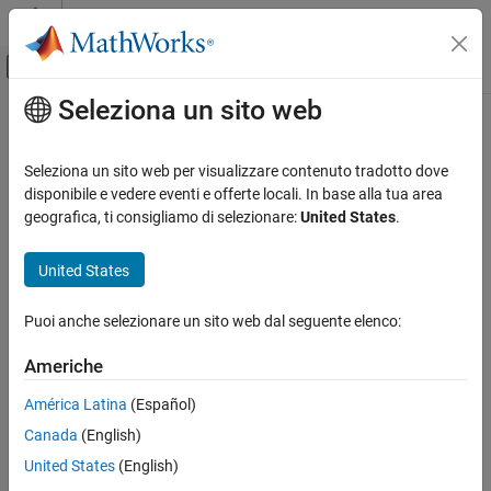
Vai al contenuto
MATLAB Help Center
Attiva/disattiva menu di navigazione off
Seleziona un sito web
Contenuto principale
Pagina iniziale della documentazione
Generazione di codice
Seleziona un sito web per visualizzare contenuto tradotto dove
disponibile e vedere eventi e offerte locali. In base alla tua area
geografica, ti consigliamo di selezionare:
United States
.
How useful was this information?
United States
Puoi anche selezionare un sito web dal seguente elenco:
Americhe
América Latina
(Español)
Canada
(English)
United States
(English)