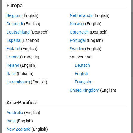
Europa
Belgium
(English)
Netherlands
(English)
Centro di fiducia
Marchi
Informativa sulla privacy
Denmark
(English)
Norway
(English)
Antipirateria
Stato dell'applicazione
Contatti
Deutschland
(Deutsch)
Österreich
(Deutsch)
© 1994-2026 The MathWorks, Inc.
España
(Español)
Portugal
(English)
Finland
(English)
Sweden
(English)
Seleziona u
Italia
France
(Français)
Switzerland
Ireland
(English)
Deutsch
Italia
(Italiano)
English
Luxembourg
(English)
Français
United Kingdom
(English)
Asia-Pacifico
Australia
(English)
India
(English)
New Zealand
(English)