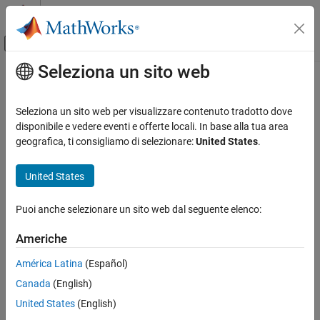
Vai al contenuto
MATLAB Help Center
Attiva/disattiva menu di navigazione off
Seleziona un sito web
Contenuto principale
Pagina iniziale della documentazione
Generazione di codice
Seleziona un sito web per visualizzare contenuto tradotto dove
disponibile e vedere eventi e offerte locali. In base alla tua area
geografica, ti consigliamo di selezionare:
United States
.
How useful was this information?
United States
Puoi anche selezionare un sito web dal seguente elenco:
Americhe
América Latina
(Español)
Canada
(English)
United States
(English)