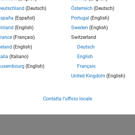
Deutschland
(Deutsch)
Österreich
(Deutsch)
España
(Español)
Portugal
(English)
inland
(English)
Sweden
(English)
rance
(Français)
Switzerland
reland
(English)
Deutsch
talia
(Italiano)
English
Luxembourg
(English)
Français
United Kingdom
(English)
Contatta l’ufficio locale