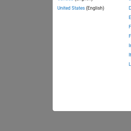
United States
(English)
F
F
I
I