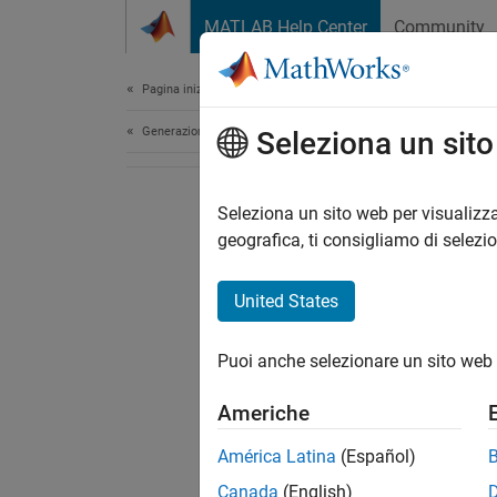
Vai al contenuto
MATLAB Help Center
Community
Document
Pagina iniziale della documentazione
Generazione di codice
Seleziona un sit
Seleziona un sito web per visualizza
geografica, ti consigliamo di selezi
United States
Puoi anche selezionare un sito web 
Americhe
América Latina
(Español)
Canada
(English)