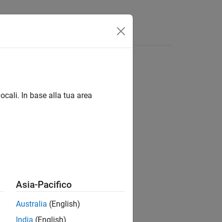
App
Video
Risposte
ocali. In base alla tua area
ion?
Asia-Pacifico
Australia
(English)
India
(English)