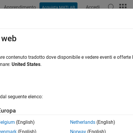
Apprendimento
Accedi
Acquista MATLAB
azione
Esempi
Funzioni
Blocchi
Impostazioni modello
o web
re contenuto tradotto dove disponibile e vedere eventi e offerte l
How useful was this informat
onare:
United States
.
dal seguente elenco:
Europa
Belgium
(English)
Netherlands
(English)
Denmark
(English)
Norway
(English)