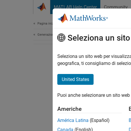
Vai al contenuto
MATLAB Help Center
Community
Document
Pagina iniziale della documentazione
Generazione di codice
Seleziona un sit
Seleziona un sito web per visualizza
geografica, ti consigliamo di selezi
United States
Puoi anche selezionare un sito web 
Americhe
América Latina
(Español)
Canada
(English)