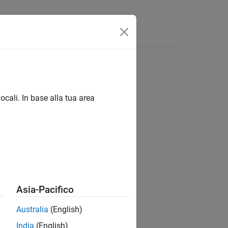
App
Video
Risposte
ocali. In base alla tua area
ion?
Asia-Pacifico
Australia
(English)
India
(English)