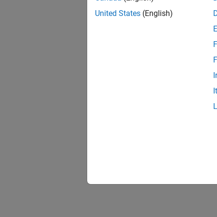
United States
(English)
F
F
I
I