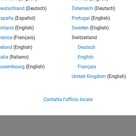
Deutschland
(Deutsch)
Österreich
(Deutsch)
España
(Español)
Portugal
(English)
inland
(English)
Sweden
(English)
rance
(Français)
Switzerland
reland
(English)
Deutsch
talia
(Italiano)
English
Luxembourg
(English)
Français
United Kingdom
(English)
Contatta l’ufficio locale