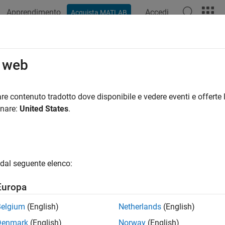
Apprendimento
Accedi
Acquista MATLAB
azione
Esempi
Funzioni
Blocchi
Impostazioni modello
o web
re contenuto tradotto dove disponibile e vedere eventi e offerte l
How useful was this informat
onare:
United States
.
dal seguente elenco:
Europa
Belgium
(English)
Netherlands
(English)
Denmark
(English)
Norway
(English)