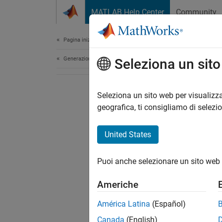
Vai al contenuto
MATLAB Help Center
Community
Document
Pagina iniziale della documentazione
Generazione di codice
Seleziona un sit
Seleziona un sito web per visualizza
geografica, ti consigliamo di selezi
United States
Puoi anche selezionare un sito web 
Americhe
América Latina
(Español)
Canada
(English)