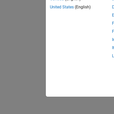
United States
(English)
F
F
I
I