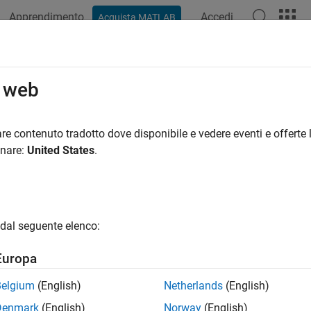
Apprendimento
Accedi
Acquista MATLAB
azione
Esempi
Funzioni
Blocchi
Impostazioni modello
o web
re contenuto tradotto dove disponibile e vedere eventi e offerte l
How useful was this informat
onare:
United States
.
dal seguente elenco:
Europa
Belgium
(English)
Netherlands
(English)
Denmark
(English)
Norway
(English)