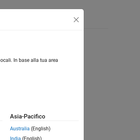
App
Video
Risposte
ocali. In base alla tua area
ion?
Asia-Pacifico
Australia
(English)
India
(English)