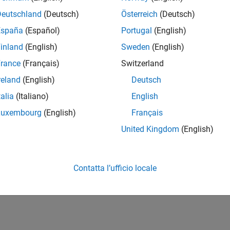
Deutschland
(Deutsch)
Österreich
(Deutsch)
España
(Español)
Portugal
(English)
inland
(English)
Sweden
(English)
rance
(Français)
Switzerland
reland
(English)
Deutsch
talia
(Italiano)
English
Luxembourg
(English)
Français
United Kingdom
(English)
Contatta l’ufficio locale