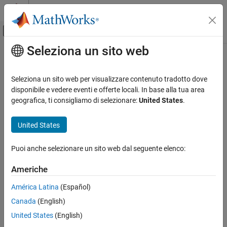
Vai al contenuto
MATLAB Help Center
Attiva/disattiva menu di navigazione off
Seleziona un sito web
Contenuto principale
Pagina iniziale della documentazione
Generazione di codice
Seleziona un sito web per visualizzare contenuto tradotto dove
disponibile e vedere eventi e offerte locali. In base alla tua area
geografica, ti consigliamo di selezionare:
United States
.
How useful was this information?
United States
Puoi anche selezionare un sito web dal seguente elenco:
Americhe
América Latina
(Español)
Canada
(English)
United States
(English)