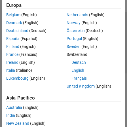
Europa
Belgium
(English)
Netherlands
(English)
Centro di fiducia
Marchi
Informativa sulla privacy
Denmark
(English)
Norway
(English)
Antipirateria
Stato dell'applicazione
Contatti
Deutschland
(Deutsch)
Österreich
(Deutsch)
© 1994-2026 The MathWorks, Inc.
España
(Español)
Portugal
(English)
Finland
(English)
Sweden
(English)
Seleziona u
Italia
France
(Français)
Switzerland
Ireland
(English)
Deutsch
Italia
(Italiano)
English
Luxembourg
(English)
Français
United Kingdom
(English)
Asia-Pacifico
Australia
(English)
India
(English)
New Zealand
(English)