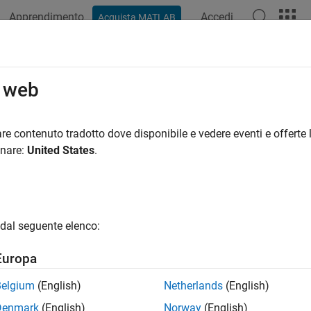
Apprendimento
Accedi
Acquista MATLAB
azione
Esempi
Funzioni
Blocchi
Impostazioni modello
o web
re contenuto tradotto dove disponibile e vedere eventi e offerte l
How useful was this informat
onare:
United States
.
dal seguente elenco:
Europa
Belgium
(English)
Netherlands
(English)
Denmark
(English)
Norway
(English)