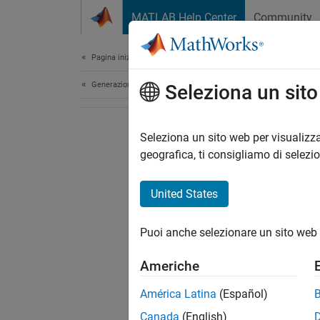
Vai al contenuto
MATLAB Help Center
Community
Document
Pagina iniziale della documentazione
Generazione di codice
Seleziona un sit
Seleziona un sito web per visualizza
geografica, ti consigliamo di selezi
United States
Puoi anche selezionare un sito web 
Americhe
América Latina
(Español)
Canada
(English)