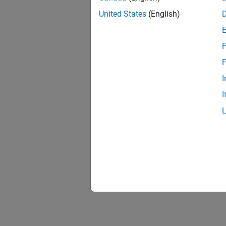
United States
(English)
F
F
I
I