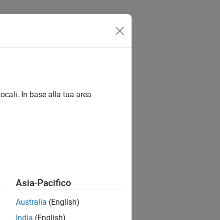
App
Video
Risposte
ocali. In base alla tua area
ion?
Asia-Pacifico
Australia
(English)
India
(English)