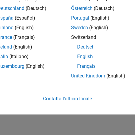
Deutschland
(Deutsch)
Österreich
(Deutsch)
España
(Español)
Portugal
(English)
inland
(English)
Sweden
(English)
rance
(Français)
Switzerland
reland
(English)
Deutsch
talia
(Italiano)
English
Luxembourg
(English)
Français
United Kingdom
(English)
Contatta l’ufficio locale