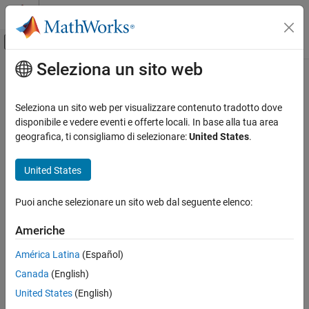
Vai al contenuto
MATLAB Help Center
Attiva/disattiva menu di navigazione off
Seleziona un sito web
Contenuto principale
Pagina iniziale della documentazione
Generazione di codice
Seleziona un sito web per visualizzare contenuto tradotto dove
disponibile e vedere eventi e offerte locali. In base alla tua area
geografica, ti consigliamo di selezionare:
United States
.
How useful was this information?
United States
Puoi anche selezionare un sito web dal seguente elenco:
Americhe
América Latina
(Español)
Canada
(English)
United States
(English)