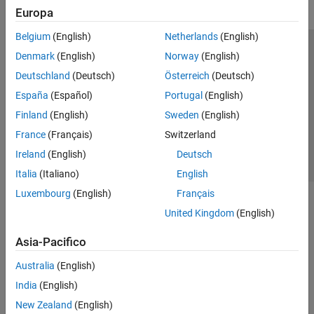
Europa
Belgium
(English)
Netherlands
(English)
Centro di fiducia
Marchi
Informativa sulla privacy
Denmark
(English)
Norway
(English)
Antipirateria
Stato dell'applicazione
Contatti
Deutschland
(Deutsch)
Österreich
(Deutsch)
© 1994-2026 The MathWorks, Inc.
España
(Español)
Portugal
(English)
Finland
(English)
Sweden
(English)
Seleziona u
Italia
France
(Français)
Switzerland
Ireland
(English)
Deutsch
Italia
(Italiano)
English
Luxembourg
(English)
Français
United Kingdom
(English)
Asia-Pacifico
Australia
(English)
India
(English)
New Zealand
(English)