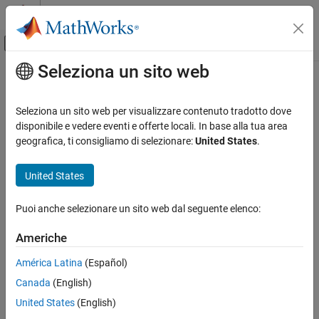
Vai al contenuto
MATLAB Help Center
Attiva/disattiva menu di navigazione off
Seleziona un sito web
Contenuto principale
Pagina iniziale della documentazione
Generazione di codice
Seleziona un sito web per visualizzare contenuto tradotto dove
disponibile e vedere eventi e offerte locali. In base alla tua area
geografica, ti consigliamo di selezionare:
United States
.
How useful was this information?
United States
Puoi anche selezionare un sito web dal seguente elenco:
Americhe
América Latina
(Español)
Canada
(English)
United States
(English)