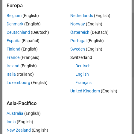
Europa
Belgium
(English)
Netherlands
(English)
Centro di fiducia
Marchi
Informativa sulla privacy
Denmark
(English)
Norway
(English)
Antipirateria
Stato dell'applicazione
Contatti
Deutschland
(Deutsch)
Österreich
(Deutsch)
© 1994-2026 The MathWorks, Inc.
España
(Español)
Portugal
(English)
Finland
(English)
Sweden
(English)
Seleziona u
Italia
France
(Français)
Switzerland
Ireland
(English)
Deutsch
Italia
(Italiano)
English
Luxembourg
(English)
Français
United Kingdom
(English)
Asia-Pacifico
Australia
(English)
India
(English)
New Zealand
(English)