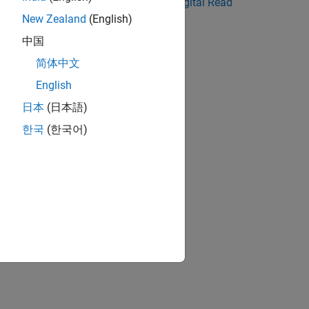
eate a Digital Write Block
|
Create a Digital Read
cks with Other Users
New Zealand
(English)
中国
ion?
简体中文
English
日本
(日本語)
한국
(한국어)