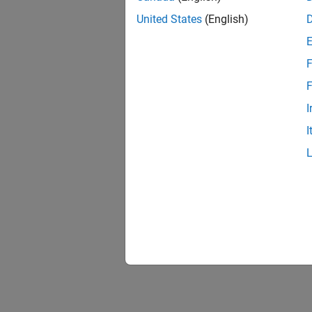
Mappin
Block
|
United States
(English)
F
F
I
I