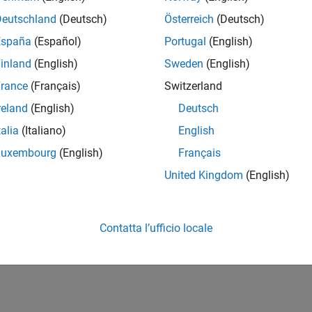
g System Object Code to MATLAB System Block Dialog Box
|
Cr
Simulation with Device Driver Blocks
|
Sharing Device Driver Blo
Deutschland
(Deutsch)
Österreich
(Deutsch)
España
(Español)
Portugal
(English)
How useful was this informat
inland
(English)
Sweden
(English)
rance
(Français)
Switzerland
reland
(English)
Deutsch
talia
(Italiano)
English
Luxembourg
(English)
Français
United Kingdom
(English)
Contatta l’ufficio locale