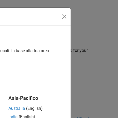
App
Videos
Answers
k dialog boxes. To create a block mask for your
ocali. In base alla tua area
Asia-Pacifico
Australia
(English)
India
(English)