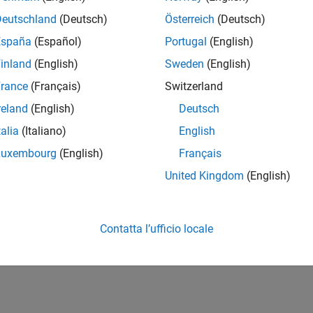
Deutschland
(Deutsch)
Österreich
(Deutsch)
España
(Español)
Portugal
(English)
inland
(English)
Sweden
(English)
rance
(Français)
Switzerland
reland
(English)
Deutsch
talia
(Italiano)
English
Luxembourg
(English)
Français
United Kingdom
(English)
Contatta l’ufficio locale