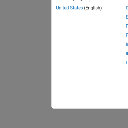
United States
(English)
F
F
I
I