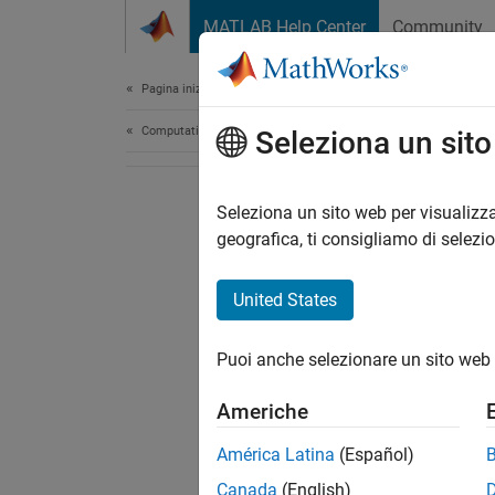
Vai al contenuto
MATLAB Help Center
Community
Document
Pagina iniziale della documentazione
Computational Finance
Seleziona un sit
Seleziona un sito web per visualizza
geografica, ti consigliamo di selezi
United States
Puoi anche selezionare un sito web 
Americhe
América Latina
(Español)
Canada
(English)