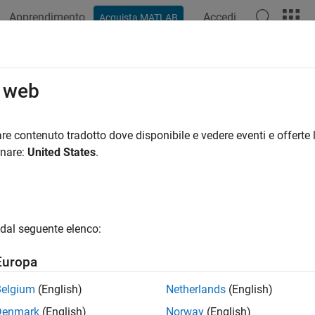
Apprendimento
Accedi
Acquista MATLAB
ation
Examples
Functions
Apps
Videos
Answers
o web
re contenuto tradotto dove disponibile e vedere eventi e offerte l
How useful was this informat
onare:
United States
.
dal seguente elenco:
Europa
Belgium
(English)
Netherlands
(English)
Denmark
(English)
Norway
(English)