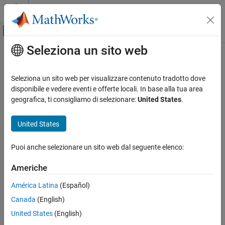
Vai al contenuto
MATLAB Help Center
Attiva/disattiva menu di navigazione off
Seleziona un sito web
Contenuto principale
Pagina iniziale della documentazione
Computational Finance
Seleziona un sito web per visualizzare contenuto tradotto dove
disponibile e vedere eventi e offerte locali. In base alla tua area
geografica, ti consigliamo di selezionare:
United States
.
How useful was this information?
United States
Puoi anche selezionare un sito web dal seguente elenco:
Americhe
América Latina
(Español)
Canada
(English)
United States
(English)