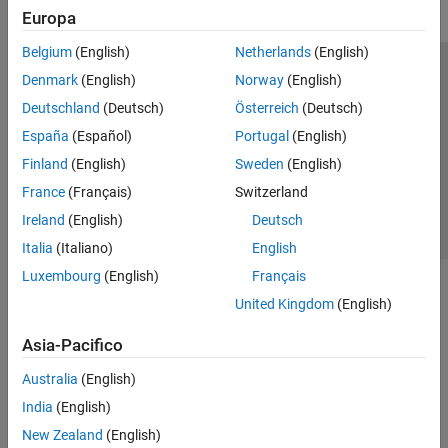
Europa
Belgium
(English)
Netherlands
(English)
Centro di fiducia
Marchi
Informativa sulla privacy
Denmark
(English)
Norway
(English)
Antipirateria
Stato dell'applicazione
Contatti
Deutschland
(Deutsch)
Österreich
(Deutsch)
© 1994-2026 The MathWorks, Inc.
España
(Español)
Portugal
(English)
Finland
(English)
Sweden
(English)
Seleziona u
Italia
France
(Français)
Switzerland
Ireland
(English)
Deutsch
Italia
(Italiano)
English
Luxembourg
(English)
Français
United Kingdom
(English)
Asia-Pacifico
Australia
(English)
India
(English)
New Zealand
(English)