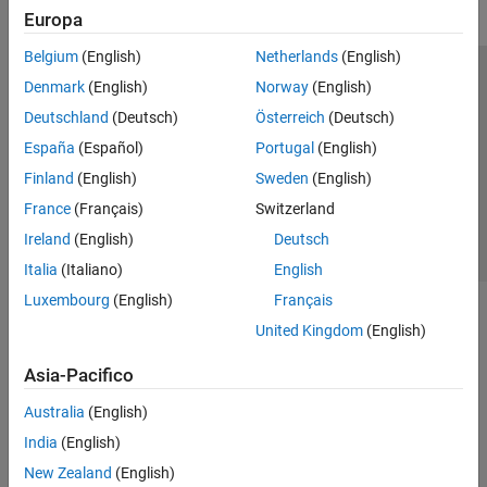
Europa
Belgium
(English)
Netherlands
(English)
Centro di fiducia
Marchi
Informativa sulla privacy
Denmark
(English)
Norway
(English)
Antipirateria
Stato dell'applicazione
Contatti
Deutschland
(Deutsch)
Österreich
(Deutsch)
© 1994-2026 The MathWorks, Inc.
España
(Español)
Portugal
(English)
Finland
(English)
Sweden
(English)
Seleziona u
Italia
France
(Français)
Switzerland
Ireland
(English)
Deutsch
Italia
(Italiano)
English
Luxembourg
(English)
Français
United Kingdom
(English)
Asia-Pacifico
Australia
(English)
India
(English)
New Zealand
(English)