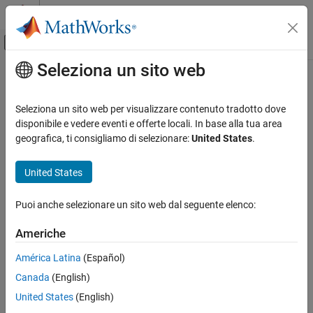
Vai al contenuto
MATLAB Help Center
Attiva/disattiva menu di navigazione off
Seleziona un sito web
Contenuto principale
Pagina iniziale della documentazione
Computational Finance
Seleziona un sito web per visualizzare contenuto tradotto dove
disponibile e vedere eventi e offerte locali. In base alla tua area
geografica, ti consigliamo di selezionare:
United States
.
How useful was this information?
United States
Puoi anche selezionare un sito web dal seguente elenco:
Americhe
América Latina
(Español)
Canada
(English)
United States
(English)