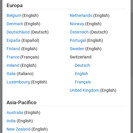
Europa
Belgium
(English)
Netherlands
(English)
Centro di fiducia
Marchi
Informativa sulla privacy
Denmark
(English)
Norway
(English)
Antipirateria
Stato dell'applicazione
Contatti
Deutschland
(Deutsch)
Österreich
(Deutsch)
© 1994-2026 The MathWorks, Inc.
España
(Español)
Portugal
(English)
Finland
(English)
Sweden
(English)
Seleziona u
Italia
France
(Français)
Switzerland
Ireland
(English)
Deutsch
Italia
(Italiano)
English
Luxembourg
(English)
Français
United Kingdom
(English)
Asia-Pacifico
Australia
(English)
India
(English)
New Zealand
(English)