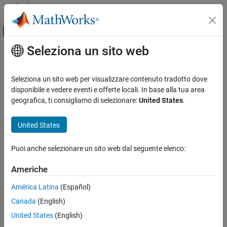
Vai al contenuto
MATLAB Help Center
Attiva/disattiva menu di navigazione off
Seleziona un sito web
Contenuto principale
Pagina iniziale della documentazione
Verification, Validation, and Test
Seleziona un sito web per visualizzare contenuto tradotto dove
disponibile e vedere eventi e offerte locali. In base alla tua area
geografica, ti consigliamo di selezionare:
United States
.
How useful was this information?
United States
Puoi anche selezionare un sito web dal seguente elenco:
Americhe
América Latina
(Español)
Canada
(English)
United States
(English)