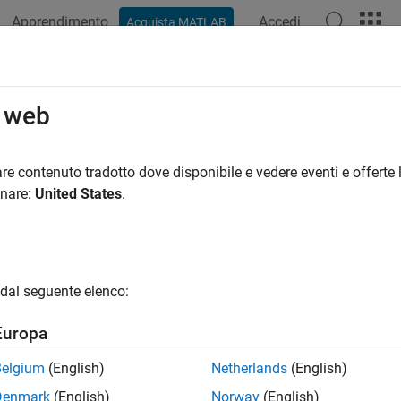
Apprendimento
Accedi
Acquista MATLAB
ation
Examples
Functions
Videos
Answers
o web
re contenuto tradotto dove disponibile e vedere eventi e offerte l
How useful was this informat
onare:
United States
.
dal seguente elenco:
Europa
Belgium
(English)
Netherlands
(English)
Denmark
(English)
Norway
(English)