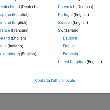
Deutschland
(Deutsch)
Österreich
(Deutsch)
España
(Español)
Portugal
(English)
inland
(English)
Sweden
(English)
rance
(Français)
Switzerland
reland
(English)
Deutsch
talia
(Italiano)
English
Luxembourg
(English)
Français
United Kingdom
(English)
Contatta l’ufficio locale