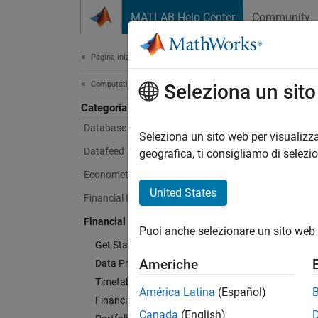
Vai al contenuto
MATLAB Help Center
Community
Document
Pagina iniziale della documentazione
Computational Finance
Seleziona un sit
Categoria
Database Toolbox
Seleziona un sito web per visualizza
Datafeed Toolbox
geografica, ti consigliamo di selezi
Econometrics Toolbox
United States
Financial Instruments Toolbox
Financial Toolbox
Puoi anche selezionare un sito web 
Get Started with Financial Toolbox
Americhe
Data Preprocessing
Timetables in Finance
América Latina
(Español)
Financial Data Analytics
Canada
(English)