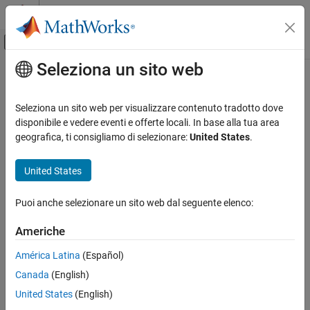
Vai al contenuto
MATLAB Help Center
Attiva/disattiva menu di navigazione off
Seleziona un sito web
Contenuto principale
Pagina iniziale della documentazione
Computational Finance
Seleziona un sito web per visualizzare contenuto tradotto dove
disponibile e vedere eventi e offerte locali. In base alla tua area
How useful was this information?
geografica, ti consigliamo di selezionare:
United States
.
United States
Puoi anche selezionare un sito web dal seguente elenco:
Americhe
América Latina
(Español)
Canada
(English)
United States
(English)