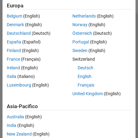
Europa
Belgium
(English)
Netherlands
(English)
Centro di fiducia
Marchi
Informativa sulla privacy
Denmark
(English)
Norway
(English)
Antipirateria
Stato dell'applicazione
Contatti
Deutschland
(Deutsch)
Österreich
(Deutsch)
© 1994-2026 The MathWorks, Inc.
España
(Español)
Portugal
(English)
Finland
(English)
Sweden
(English)
Seleziona u
Italia
France
(Français)
Switzerland
Ireland
(English)
Deutsch
Italia
(Italiano)
English
Luxembourg
(English)
Français
United Kingdom
(English)
Asia-Pacifico
Australia
(English)
India
(English)
New Zealand
(English)