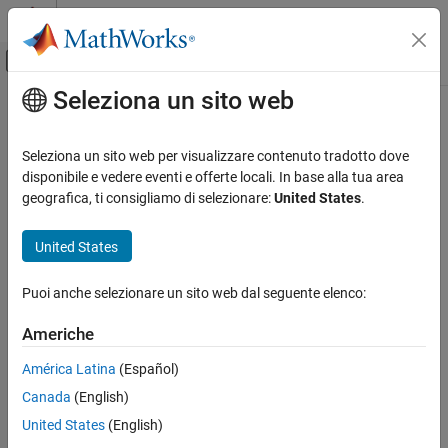
Vai al contenuto
MATLAB Help Center
Attiva/disattiva menu di navigazione off
Seleziona un sito web
Contenuto principale
Pagina iniziale della documentazione
Computational Finance
Seleziona un sito web per visualizzare contenuto tradotto dove
disponibile e vedere eventi e offerte locali. In base alla tua area
geografica, ti consigliamo di selezionare:
United States
.
How useful was this information?
United States
Puoi anche selezionare un sito web dal seguente elenco:
Americhe
América Latina
(Español)
Canada
(English)
United States
(English)