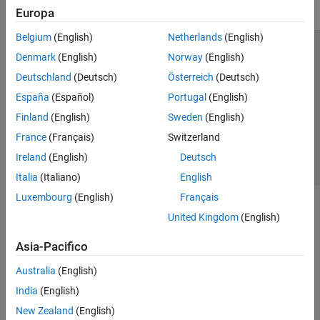
Europa
Belgium
(English)
Netherlands
(English)
Centro di fiducia
Marchi
Informativa sulla privacy
Denmark
(English)
Norway
(English)
Antipirateria
Stato dell'applicazione
Contatti
Deutschland
(Deutsch)
Österreich
(Deutsch)
© 1994-2026 The MathWorks, Inc.
España
(Español)
Portugal
(English)
Finland
(English)
Sweden
(English)
Seleziona u
Italia
France
(Français)
Switzerland
Ireland
(English)
Deutsch
Italia
(Italiano)
English
Luxembourg
(English)
Français
United Kingdom
(English)
Asia-Pacifico
Australia
(English)
India
(English)
New Zealand
(English)