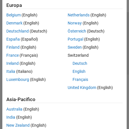
Europa
Belgium
(English)
Netherlands
(English)
Centro di fiducia
Marchi
Informativa sulla privacy
Denmark
(English)
Norway
(English)
Antipirateria
Stato dell'applicazione
Contatti
Deutschland
(Deutsch)
Österreich
(Deutsch)
© 1994-2026 The MathWorks, Inc.
España
(Español)
Portugal
(English)
Finland
(English)
Sweden
(English)
Seleziona u
Italia
France
(Français)
Switzerland
Ireland
(English)
Deutsch
Italia
(Italiano)
English
Luxembourg
(English)
Français
United Kingdom
(English)
Asia-Pacifico
Australia
(English)
India
(English)
New Zealand
(English)