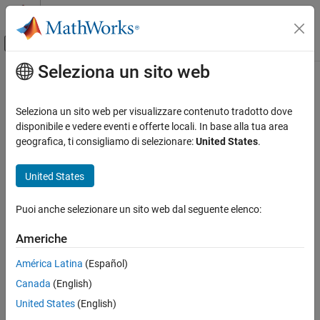
Vai al contenuto
MATLAB Help Center
Attiva/disattiva menu di navigazione off
Seleziona un sito web
Contenuto principale
Pagina iniziale della documentazione
Computational Finance
Seleziona un sito web per visualizzare contenuto tradotto dove
disponibile e vedere eventi e offerte locali. In base alla tua area
geografica, ti consigliamo di selezionare:
United States
.
How useful was this information?
United States
Puoi anche selezionare un sito web dal seguente elenco:
Americhe
América Latina
(Español)
Canada
(English)
United States
(English)