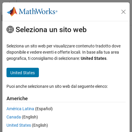
Vai al contenuto
MATLAB Help Center
Attiva/disattiva menu di navigazione off
Seleziona un sito web
Contenuto principale
Pagina iniziale della documentazione
Computational Finance
Seleziona un sito web per visualizzare contenuto tradotto dove
disponibile e vedere eventi e offerte locali. In base alla tua area
geografica, ti consigliamo di selezionare:
United States
.
How useful was this information?
United States
Puoi anche selezionare un sito web dal seguente elenco:
Americhe
América Latina
(Español)
Canada
(English)
United States
(English)