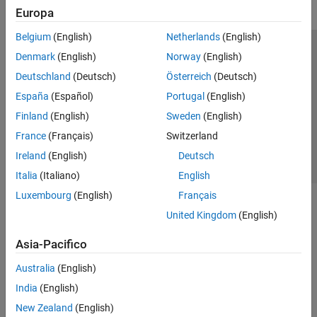
Europa
Belgium
(English)
Netherlands
(English)
Centro di fiducia
Marchi
Informativa sulla privacy
Denmark
(English)
Norway
(English)
Antipirateria
Stato dell'applicazione
Contatti
Deutschland
(Deutsch)
Österreich
(Deutsch)
© 1994-2026 The MathWorks, Inc.
España
(Español)
Portugal
(English)
Finland
(English)
Sweden
(English)
Seleziona u
Italia
France
(Français)
Switzerland
Ireland
(English)
Deutsch
Italia
(Italiano)
English
Luxembourg
(English)
Français
United Kingdom
(English)
Asia-Pacifico
Australia
(English)
India
(English)
New Zealand
(English)