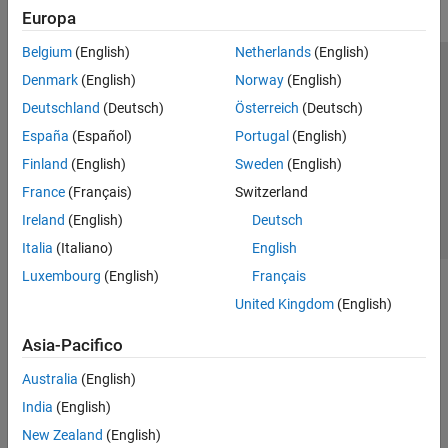
Europa
Belgium
(English)
Netherlands
(English)
Centro di fiducia
Marchi
Informativa sulla privacy
Denmark
(English)
Norway
(English)
Antipirateria
Stato dell'applicazione
Contatti
Deutschland
(Deutsch)
Österreich
(Deutsch)
© 1994-2026 The MathWorks, Inc.
España
(Español)
Portugal
(English)
Finland
(English)
Sweden
(English)
Seleziona u
Italia
France
(Français)
Switzerland
Ireland
(English)
Deutsch
Italia
(Italiano)
English
Luxembourg
(English)
Français
United Kingdom
(English)
Asia-Pacifico
Australia
(English)
India
(English)
New Zealand
(English)