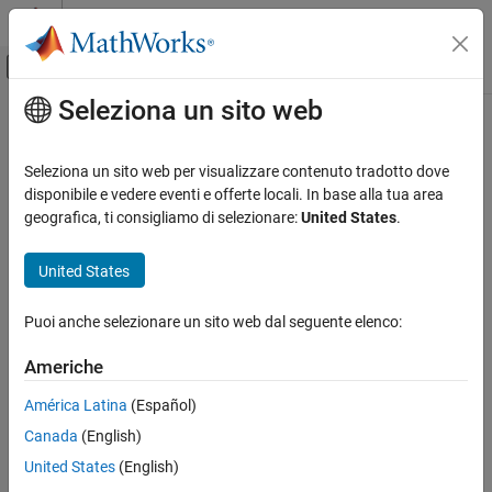
Vai al contenuto
MATLAB Help Center
Attiva/disattiva menu di navigazione off
Seleziona un sito web
Contenuto principale
Pagina iniziale della documentazione
Generazione di codice
Seleziona un sito web per visualizzare contenuto tradotto dove
Sviluppo SoC, ASIC e FPGA
disponibile e vedere eventi e offerte locali. In base alla tua area
How useful was this information?
geografica, ti consigliamo di selezionare:
United States
.
United States
Puoi anche selezionare un sito web dal seguente elenco:
Americhe
América Latina
(Español)
Canada
(English)
United States
(English)