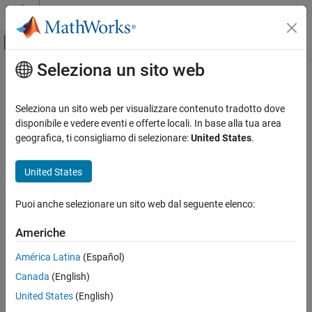
Vai al contenuto
MATLAB Help Center
Attiva/disattiva menu di navigazione off
Seleziona un sito web
Contenuto principale
Pagina iniziale della documentazione
Generazione di codice
Seleziona un sito web per visualizzare contenuto tradotto dove
Sviluppo SoC, ASIC e FPGA
disponibile e vedere eventi e offerte locali. In base alla tua area
geografica, ti consigliamo di selezionare:
United States
.
How useful was this information?
United States
Puoi anche selezionare un sito web dal seguente elenco:
Americhe
América Latina
(Español)
Canada
(English)
United States
(English)