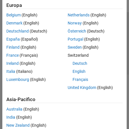
Europa
Belgium
(English)
Netherlands
(English)
Centro di fiducia
Marchi
Informativa sulla privacy
Denmark
(English)
Norway
(English)
Antipirateria
Stato dell'applicazione
Contatti
Deutschland
(Deutsch)
Österreich
(Deutsch)
© 1994-2026 The MathWorks, Inc.
España
(Español)
Portugal
(English)
Finland
(English)
Sweden
(English)
Seleziona u
Italia
France
(Français)
Switzerland
Ireland
(English)
Deutsch
Italia
(Italiano)
English
Luxembourg
(English)
Français
United Kingdom
(English)
Asia-Pacifico
Australia
(English)
India
(English)
New Zealand
(English)