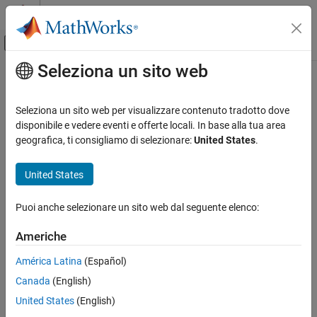
Vai al contenuto
MATLAB Help Center
Attiva/disattiva menu di navigazione off
Seleziona un sito web
Contenuto principale
Pagina iniziale della documentazione
Generazione di codice
Seleziona un sito web per visualizzare contenuto tradotto dove
Sviluppo SoC, ASIC e FPGA
disponibile e vedere eventi e offerte locali. In base alla tua area
geografica, ti consigliamo di selezionare:
United States
.
How useful was this information?
United States
Puoi anche selezionare un sito web dal seguente elenco:
Americhe
América Latina
(Español)
Canada
(English)
United States
(English)