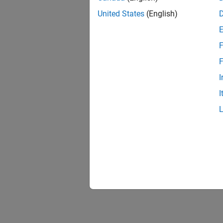
United States
(English)
F
F
I
I