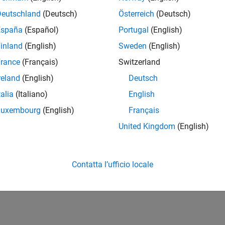
Deutschland
(Deutsch)
Österreich
(Deutsch)
España
(Español)
Portugal
(English)
inland
(English)
Sweden
(English)
rance
(Français)
Switzerland
reland
(English)
Deutsch
talia
(Italiano)
English
Luxembourg
(English)
Français
United Kingdom
(English)
Contatta l’ufficio locale