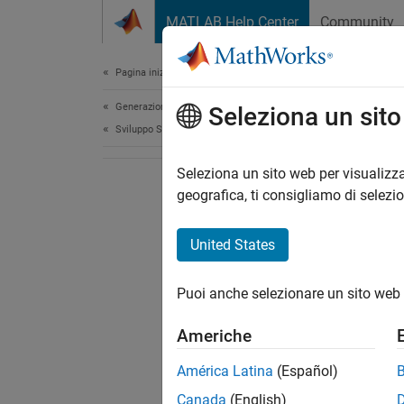
Vai al contenuto
MATLAB Help Center
Community
Document
Pagina iniziale della documentazione
Generazione di codice
Seleziona un sit
Sviluppo SoC, ASIC e FPGA
Seleziona un sito web per visualizza
geografica, ti consigliamo di selezi
United States
Puoi anche selezionare un sito web 
Americhe
América Latina
(Español)
Canada
(English)