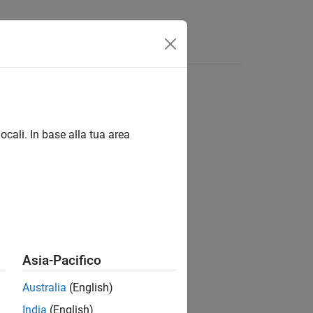
isposte
ocali. In base alla tua area
ion?
Asia-Pacifico
Australia
(English)
India
(English)