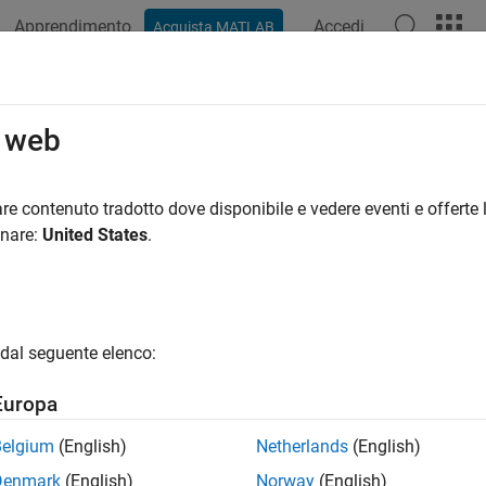
Apprendimento
Accedi
Acquista MATLAB
azione
Esempi
Funzioni
Blocchi
App
Video
R
o web
re contenuto tradotto dove disponibile e vedere eventi e offerte l
How useful was this informat
onare:
United States
.
dal seguente elenco:
Europa
Belgium
(English)
Netherlands
(English)
Denmark
(English)
Norway
(English)