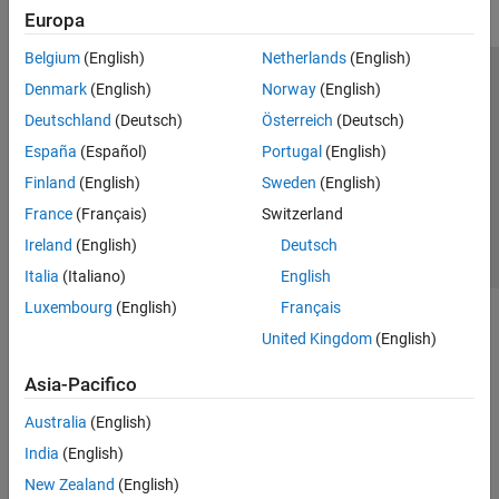
Europa
Belgium
(English)
Netherlands
(English)
Centro di fiducia
Marchi
Informativa sulla privacy
Denmark
(English)
Norway
(English)
Antipirateria
Stato dell'applicazione
Contatti
Deutschland
(Deutsch)
Österreich
(Deutsch)
© 1994-2026 The MathWorks, Inc.
España
(Español)
Portugal
(English)
Finland
(English)
Sweden
(English)
Seleziona u
Italia
France
(Français)
Switzerland
Ireland
(English)
Deutsch
Italia
(Italiano)
English
Luxembourg
(English)
Français
United Kingdom
(English)
Asia-Pacifico
Australia
(English)
India
(English)
New Zealand
(English)