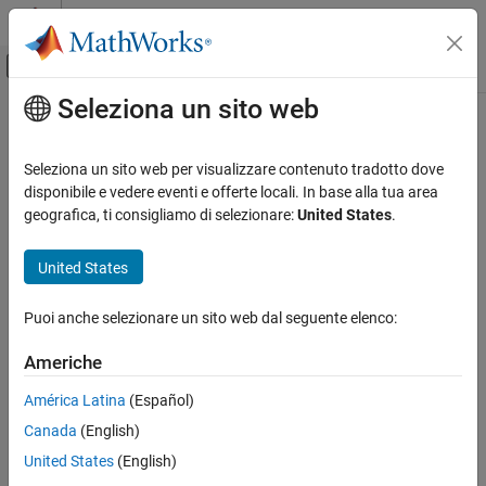
Vai al contenuto
MATLAB Help Center
Attiva/disattiva menu di navigazione off
Seleziona un sito web
Contenuto principale
Pagina iniziale della documentazione
Generazione di codice
Seleziona un sito web per visualizzare contenuto tradotto dove
Sviluppo SoC, ASIC e FPGA
disponibile e vedere eventi e offerte locali. In base alla tua area
geografica, ti consigliamo di selezionare:
United States
.
How useful was this information?
United States
Puoi anche selezionare un sito web dal seguente elenco:
Americhe
América Latina
(Español)
Canada
(English)
United States
(English)