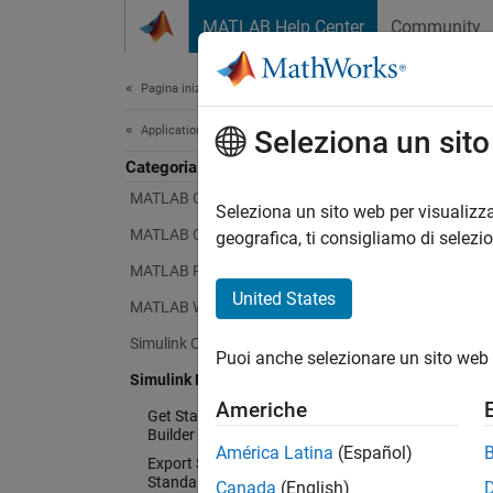
Vai al contenuto
MATLAB Help Center
Community
Document
Pagina iniziale della documentazione
Application Deployment
Seleziona un sit
Categoria
MATLAB Compiler
Seleziona un sito web per visualizza
MATLAB Compiler SDK
geografica, ti consigliamo di selezi
MATLAB Production Server
United States
MATLAB Web App Server
Simulink Compiler
Puoi anche selezionare un sito web 
Simulink FMU Builder
Americhe
Get Started with Simulink FMU
Builder
América Latina
(Español)
Export Simulink Model as
Standalone FMU
Canada
(English)