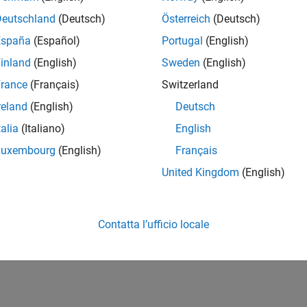
Deutschland
(Deutsch)
Österreich
(Deutsch)
España
(Español)
Portugal
(English)
inland
(English)
Sweden
(English)
rance
(Français)
Switzerland
reland
(English)
Deutsch
talia
(Italiano)
English
Luxembourg
(English)
Français
United Kingdom
(English)
Contatta l’ufficio locale