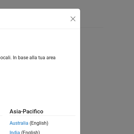
s
ocali. In base alla tua area
ion?
Asia-Pacifico
Australia
(English)
India
(English)