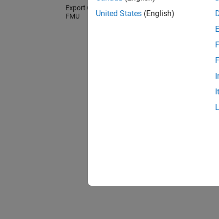
Export C/C++ Code as Standalone
United States
(English)
FMU
F
F
I
I