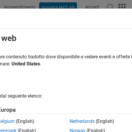
Apprendimento
Accedi
Acquista MATLAB
ation
Examples
Functions
Blocks
Videos
Answer
o web
re contenuto tradotto dove disponibile e vedere eventi e offerte l
How useful was this informat
onare:
United States
.
dal seguente elenco:
Europa
Belgium
(English)
Netherlands
(English)
Denmark
(English)
Norway
(English)