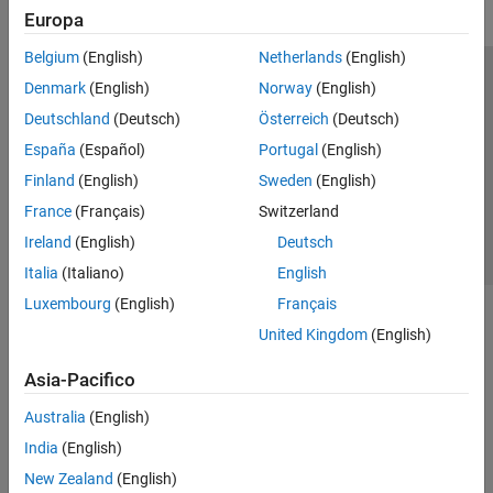
Europa
Belgium
(English)
Netherlands
(English)
Centro di fiducia
Marchi
Informativa sulla privacy
Denmark
(English)
Norway
(English)
Antipirateria
Stato dell'applicazione
Contatti
Deutschland
(Deutsch)
Österreich
(Deutsch)
© 1994-2026 The MathWorks, Inc.
España
(Español)
Portugal
(English)
Finland
(English)
Sweden
(English)
Seleziona u
Italia
France
(Français)
Switzerland
Ireland
(English)
Deutsch
Italia
(Italiano)
English
Luxembourg
(English)
Français
United Kingdom
(English)
Asia-Pacifico
Australia
(English)
India
(English)
New Zealand
(English)