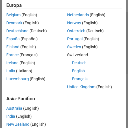
Europa
Belgium
(English)
Netherlands
(English)
Centro di fiducia
Marchi
Informativa sulla privacy
Denmark
(English)
Norway
(English)
Antipirateria
Stato dell'applicazione
Contatti
Deutschland
(Deutsch)
Österreich
(Deutsch)
© 1994-2026 The MathWorks, Inc.
España
(Español)
Portugal
(English)
Finland
(English)
Sweden
(English)
Seleziona u
Italia
France
(Français)
Switzerland
Ireland
(English)
Deutsch
Italia
(Italiano)
English
Luxembourg
(English)
Français
United Kingdom
(English)
Asia-Pacifico
Australia
(English)
India
(English)
New Zealand
(English)