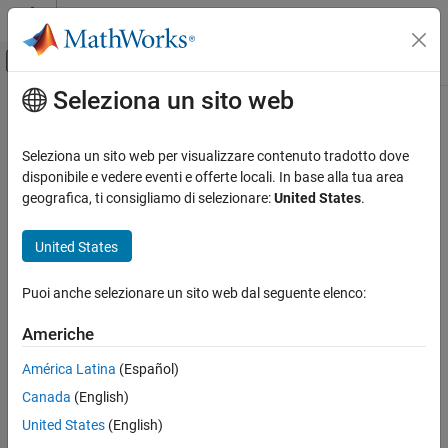
Vai al contenuto
MATLAB Help Center
Attiva/disattiva menu di navigazione off
Seleziona un sito web
Contenuto principale
Pagina iniziale della documentazione
Radar
Seleziona un sito web per visualizzare contenuto tradotto dove
Robotics and Autonomous Systems
disponibile e vedere eventi e offerte locali. In base alla tua area
geografica, ti consigliamo di selezionare:
United States
.
How useful was this information?
United States
Puoi anche selezionare un sito web dal seguente elenco:
Americhe
América Latina
(Español)
Canada
(English)
United States
(English)