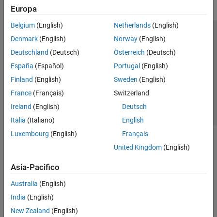
Europa
Belgium
(English)
Netherlands
(English)
Centro di fiducia
Marchi
Informativa sulla privacy
Denmark
(English)
Norway
(English)
Antipirateria
Stato dell'applicazione
Contatti
Deutschland
(Deutsch)
Österreich
(Deutsch)
© 1994-2026 The MathWorks, Inc.
España
(Español)
Portugal
(English)
Finland
(English)
Sweden
(English)
Seleziona u
Italia
France
(Français)
Switzerland
Ireland
(English)
Deutsch
Italia
(Italiano)
English
Luxembourg
(English)
Français
United Kingdom
(English)
Asia-Pacifico
Australia
(English)
India
(English)
New Zealand
(English)