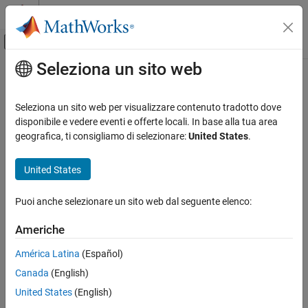
Vai al contenuto
MATLAB Help Center
Attiva/disattiva menu di navigazione off
Seleziona un sito web
Contenuto principale
Pagina iniziale della documentazione
Code Generation
Seleziona un sito web per visualizzare contenuto tradotto dove
FPGA, ASIC, and SoC Development
disponibile e vedere eventi e offerte locali. In base alla tua area
How useful was this information?
geografica, ti consigliamo di selezionare:
United States
.
United States
Puoi anche selezionare un sito web dal seguente elenco:
Americhe
América Latina
(Español)
Canada
(English)
United States
(English)