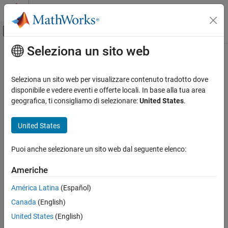
Vai al contenuto
MATLAB Help Center
Attiva/disattiva menu di navigazione off
Seleziona un sito web
Contenuto principale
Pagina iniziale della documentazione
Code Generation
Seleziona un sito web per visualizzare contenuto tradotto dove
FPGA, ASIC, and SoC Development
disponibile e vedere eventi e offerte locali. In base alla tua area
How useful was this information?
geografica, ti consigliamo di selezionare:
United States
.
United States
Puoi anche selezionare un sito web dal seguente elenco:
Americhe
América Latina
(Español)
Canada
(English)
United States
(English)