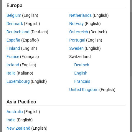
Europa
Belgium
(English)
Netherlands
(English)
Centro di fiducia
Marchi
Informativa sulla privacy
Denmark
(English)
Norway
(English)
Antipirateria
Stato dell'applicazione
Contatti
Deutschland
(Deutsch)
Österreich
(Deutsch)
© 1994-2026 The MathWorks, Inc.
España
(Español)
Portugal
(English)
Finland
(English)
Sweden
(English)
Seleziona u
Italia
France
(Français)
Switzerland
Ireland
(English)
Deutsch
Italia
(Italiano)
English
Luxembourg
(English)
Français
United Kingdom
(English)
Asia-Pacifico
Australia
(English)
India
(English)
New Zealand
(English)