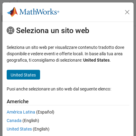
Vai al contenuto
MATLAB Help Center
Attiva/disattiva menu di navigazione off
Seleziona un sito web
Contenuto principale
Pagina iniziale della documentazione
Code Generation
Seleziona un sito web per visualizzare contenuto tradotto dove
FPGA, ASIC, and SoC Development
disponibile e vedere eventi e offerte locali. In base alla tua area
geografica, ti consigliamo di selezionare:
United States
.
How useful was this information?
United States
Puoi anche selezionare un sito web dal seguente elenco:
Americhe
América Latina
(Español)
Canada
(English)
United States
(English)