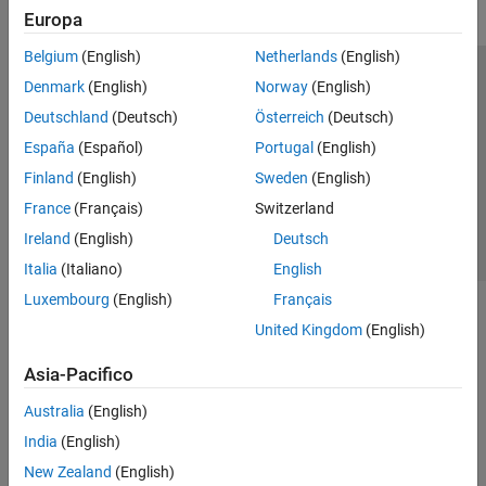
Europa
Belgium
(English)
Netherlands
(English)
Centro di fiducia
Marchi
Informativa sulla privacy
Denmark
(English)
Norway
(English)
Antipirateria
Stato dell'applicazione
Contatti
Deutschland
(Deutsch)
Österreich
(Deutsch)
© 1994-2026 The MathWorks, Inc.
España
(Español)
Portugal
(English)
Finland
(English)
Sweden
(English)
Seleziona u
Italia
France
(Français)
Switzerland
Ireland
(English)
Deutsch
Italia
(Italiano)
English
Luxembourg
(English)
Français
United Kingdom
(English)
Asia-Pacifico
Australia
(English)
India
(English)
New Zealand
(English)