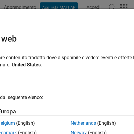
Apprendimento
Accedi
Acquista MATLAB
ation
Examples
Functions
Blocks
Apps
Videos
o web
re contenuto tradotto dove disponibile e vedere eventi e offerte l
How useful was this informat
onare:
United States
.
dal seguente elenco:
Europa
Belgium
(English)
Netherlands
(English)
Denmark
(English)
Norway
(English)