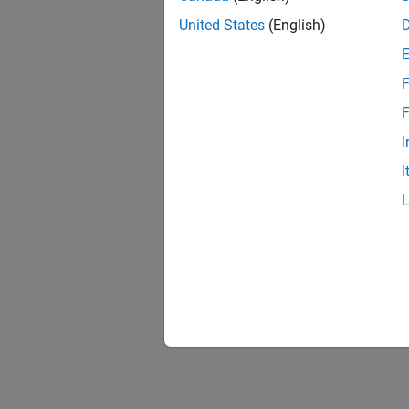
United States
(English)
F
F
I
I