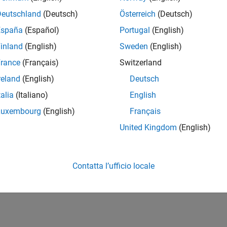
Deutschland
(Deutsch)
Österreich
(Deutsch)
España
(Español)
Portugal
(English)
inland
(English)
Sweden
(English)
rance
(Français)
Switzerland
reland
(English)
Deutsch
talia
(Italiano)
English
Luxembourg
(English)
Français
United Kingdom
(English)
Contatta l’ufficio locale