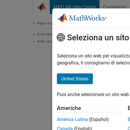
Vai al contenuto
MATLAB Help Center
Community
Document
Pagina iniziale della documentazione
Code Generation
Seleziona un sit
FPGA, ASIC, and SoC Development
Seleziona un sito web per visualizza
geografica, ti consigliamo di selezi
United States
Puoi anche selezionare un sito web 
Americhe
América Latina
(Español)
Canada
(English)