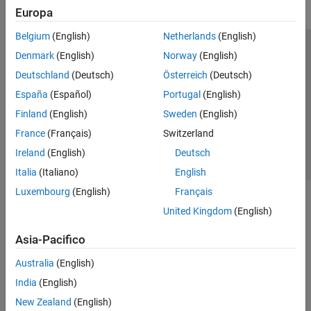
Europa
Belgium
(English)
Netherlands
(English)
Centro di fiducia
Marchi
Informativa sulla privacy
Denmark
(English)
Norway
(English)
Antipirateria
Stato dell'applicazione
Contatti
Deutschland
(Deutsch)
Österreich
(Deutsch)
© 1994-2026 The MathWorks, Inc.
España
(Español)
Portugal
(English)
Finland
(English)
Sweden
(English)
Seleziona u
Italia
France
(Français)
Switzerland
Ireland
(English)
Deutsch
Italia
(Italiano)
English
Luxembourg
(English)
Français
United Kingdom
(English)
Asia-Pacifico
Australia
(English)
India
(English)
New Zealand
(English)