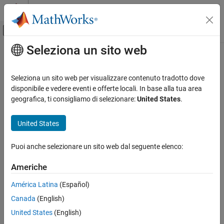
Vai al contenuto
MATLAB Help Center
Attiva/disattiva menu di navigazione off
Seleziona un sito web
Contenuto principale
Pagina iniziale della documentazione
Code Generation
Seleziona un sito web per visualizzare contenuto tradotto dove
FPGA, ASIC, and SoC Development
disponibile e vedere eventi e offerte locali. In base alla tua area
geografica, ti consigliamo di selezionare:
United States
.
How useful was this information?
United States
Puoi anche selezionare un sito web dal seguente elenco:
Americhe
América Latina
(Español)
Canada
(English)
United States
(English)