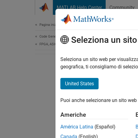
Vai al contenuto
MATLAB Help Center
Community
Document
Pagina iniziale della documentazione
Code Generation
Seleziona un sit
FPGA, ASIC, and SoC Development
Seleziona un sito web per visualizza
geografica, ti consigliamo di selezi
United States
Puoi anche selezionare un sito web 
Americhe
América Latina
(Español)
Canada
(English)