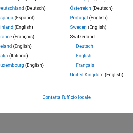
Deutschland
(Deutsch)
Österreich
(Deutsch)
España
(Español)
Portugal
(English)
inland
(English)
Sweden
(English)
rance
(Français)
Switzerland
reland
(English)
Deutsch
talia
(Italiano)
English
Luxembourg
(English)
Français
United Kingdom
(English)
Contatta l’ufficio locale