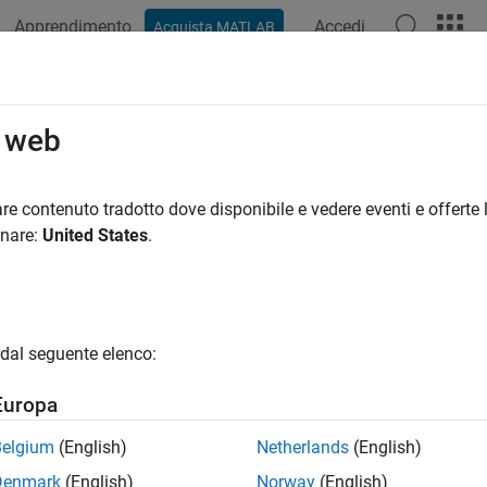
Apprendimento
Accedi
Acquista MATLAB
ation
Examples
Functions
Blocks
Apps
Videos
o web
re contenuto tradotto dove disponibile e vedere eventi e offerte l
How useful was this informat
onare:
United States
.
dal seguente elenco:
Europa
Belgium
(English)
Netherlands
(English)
Denmark
(English)
Norway
(English)