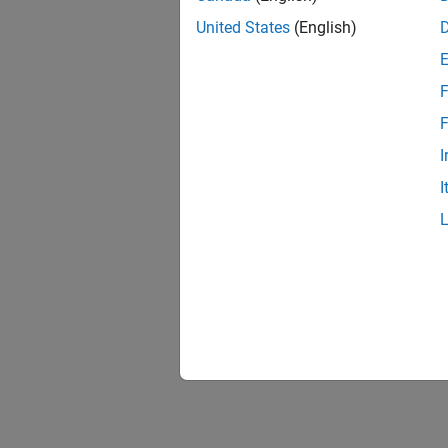
United States
(English)
F
F
I
I