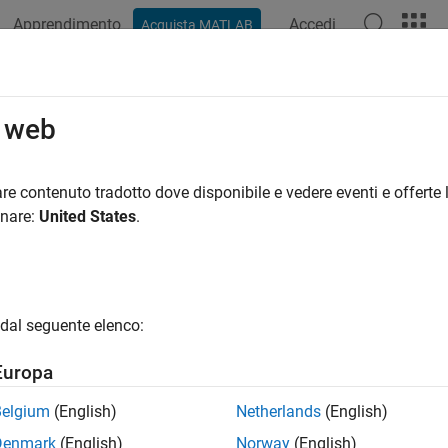
Apprendimento
Accedi
Acquista MATLAB
ation
Examples
Functions
Blocks
Apps
Videos
o web
re contenuto tradotto dove disponibile e vedere eventi e offerte l
How useful was this informat
onare:
United States
.
dal seguente elenco:
Europa
Belgium
(English)
Netherlands
(English)
Denmark
(English)
Norway
(English)