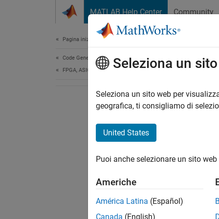
Vai al contenuto
MATLAB Help Center
Community
Document
Pagina iniziale della documentazione
Code Generation
Seleziona un sit
FPGA, ASIC, and SoC Development
Seleziona un sito web per visualizza
geografica, ti consigliamo di selezi
United States
Puoi anche selezionare un sito web 
Americhe
América Latina
(Español)
Canada
(English)