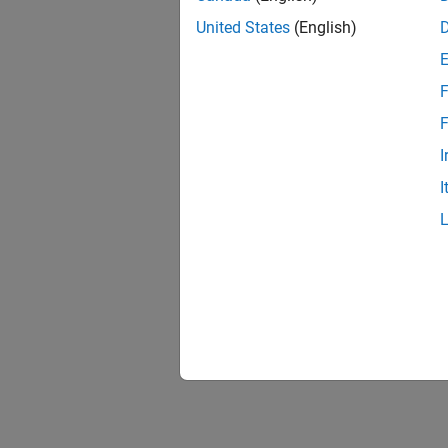
United States
(English)
F
F
I
I