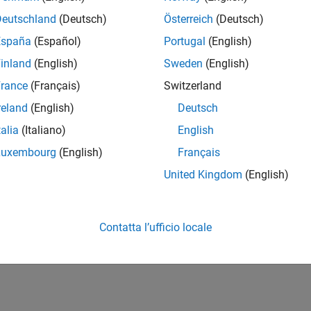
Deutschland
(Deutsch)
Österreich
(Deutsch)
España
(Español)
Portugal
(English)
inland
(English)
Sweden
(English)
rance
(Français)
Switzerland
reland
(English)
Deutsch
talia
(Italiano)
English
Luxembourg
(English)
Français
United Kingdom
(English)
Contatta l’ufficio locale