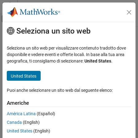
Vai al contenuto
MATLAB Help Center
Attiva/disattiva menu di navigazione off
Seleziona un sito web
Contenuto principale
Pagina iniziale della documentazione
Code Generation
Seleziona un sito web per visualizzare contenuto tradotto dove
FPGA, ASIC, and SoC Development
disponibile e vedere eventi e offerte locali. In base alla tua area
geografica, ti consigliamo di selezionare:
United States
.
How useful was this information?
United States
Puoi anche selezionare un sito web dal seguente elenco:
Americhe
América Latina
(Español)
Canada
(English)
United States
(English)