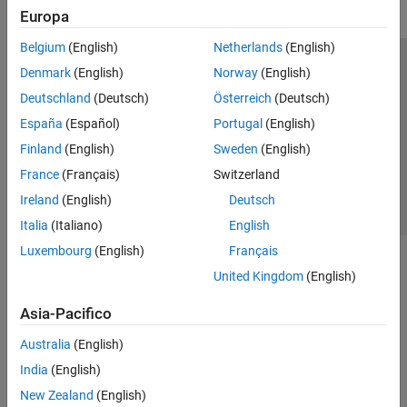
Europa
Belgium
(English)
Netherlands
(English)
Centro di fiducia
Marchi
Informativa sulla privacy
Denmark
(English)
Norway
(English)
Antipirateria
Stato dell'applicazione
Contatti
Deutschland
(Deutsch)
Österreich
(Deutsch)
© 1994-2026 The MathWorks, Inc.
España
(Español)
Portugal
(English)
Finland
(English)
Sweden
(English)
Seleziona u
Italia
France
(Français)
Switzerland
Ireland
(English)
Deutsch
Italia
(Italiano)
English
Luxembourg
(English)
Français
United Kingdom
(English)
Asia-Pacifico
Australia
(English)
India
(English)
New Zealand
(English)