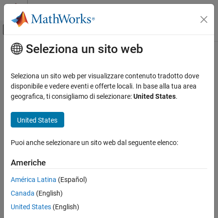
Vai al contenuto
MATLAB Help Center
Attiva/disattiva menu di navigazione off
Seleziona un sito web
Contenuto principale
Pagina iniziale della documentazione
Code Generation
Seleziona un sito web per visualizzare contenuto tradotto dove
FPGA, ASIC, and SoC Development
disponibile e vedere eventi e offerte locali. In base alla tua area
geografica, ti consigliamo di selezionare:
United States
.
How useful was this information?
United States
Puoi anche selezionare un sito web dal seguente elenco:
Americhe
América Latina
(Español)
Canada
(English)
United States
(English)