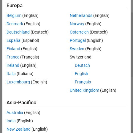
Europa
Belgium
(English)
Netherlands
(English)
Centro di fiducia
Marchi
Informativa sulla privacy
Denmark
(English)
Norway
(English)
Antipirateria
Stato dell'applicazione
Contatti
Deutschland
(Deutsch)
Österreich
(Deutsch)
© 1994-2026 The MathWorks, Inc.
España
(Español)
Portugal
(English)
Finland
(English)
Sweden
(English)
Seleziona u
Italia
France
(Français)
Switzerland
Ireland
(English)
Deutsch
Italia
(Italiano)
English
Luxembourg
(English)
Français
United Kingdom
(English)
Asia-Pacifico
Australia
(English)
India
(English)
New Zealand
(English)