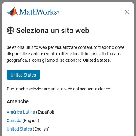
Vai al contenuto
MATLAB Help Center
Attiva/disattiva menu di navigazione off
Seleziona un sito web
Contenuto principale
Pagina iniziale della documentazione
Code Generation
Seleziona un sito web per visualizzare contenuto tradotto dove
FPGA, ASIC, and SoC Development
disponibile e vedere eventi e offerte locali. In base alla tua area
geografica, ti consigliamo di selezionare:
United States
.
How useful was this information?
United States
Puoi anche selezionare un sito web dal seguente elenco:
Americhe
América Latina
(Español)
Canada
(English)
United States
(English)