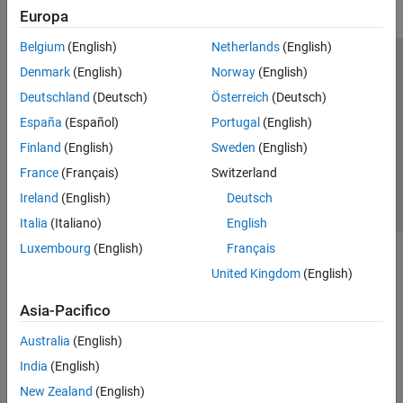
Europa
Belgium
(English)
Netherlands
(English)
Centro di fiducia
Marchi
Informativa sulla privacy
Denmark
(English)
Norway
(English)
Antipirateria
Stato dell'applicazione
Contatti
Deutschland
(Deutsch)
Österreich
(Deutsch)
© 1994-2026 The MathWorks, Inc.
España
(Español)
Portugal
(English)
Finland
(English)
Sweden
(English)
Seleziona u
Italia
France
(Français)
Switzerland
Ireland
(English)
Deutsch
Italia
(Italiano)
English
Luxembourg
(English)
Français
United Kingdom
(English)
Asia-Pacifico
Australia
(English)
India
(English)
New Zealand
(English)