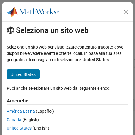
Vai al contenuto
MATLAB Help Center
Attiva/disattiva menu di navigazione off
Seleziona un sito web
Contenuto principale
Pagina iniziale della documentazione
CORDIC Algorithm Using the
MATLAB Function Block
Code Generation
Seleziona un sito web per visualizzare contenuto tradotto dove
FPGA, ASIC, and SoC Development
disponibile e vedere eventi e offerte locali. In base alla tua area
geografica, ti consigliamo di selezionare:
United States
.
HDL Coder
HDL Code Generation from Simulink
This example shows how to use HDL Coder™ to check, generate
United States
and verify HDL for a fixed-point CORDIC model implementing sin
Model and Architecture Design
and cos trigonometric functions using the MATLAB Function
Model Design
Puoi anche selezionare un sito web dal seguente elenco:
Block.
User-Defined MATLAB Functions
Americhe
CORDIC Algorithm Using the MATLAB
open_system(
"hdlcordic_eml.slx"
Function Block
América Latina
(Español)
Canada
(English)
United States
(English)