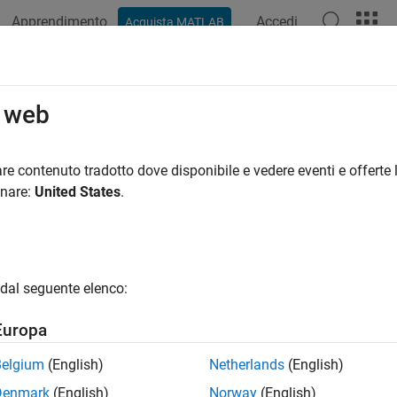
Apprendimento
Accedi
Acquista MATLAB
ation
Examples
Blocks
Videos
Answers
o web
re contenuto tradotto dove disponibile e vedere eventi e offerte l
How useful was this informat
onare:
United States
.
dal seguente elenco:
Europa
Belgium
(English)
Netherlands
(English)
Denmark
(English)
Norway
(English)