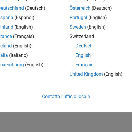
Deutschland
(Deutsch)
Österreich
(Deutsch)
España
(Español)
Portugal
(English)
inland
(English)
Sweden
(English)
rance
(Français)
Switzerland
reland
(English)
Deutsch
talia
(Italiano)
English
Luxembourg
(English)
Français
United Kingdom
(English)
Contatta l’ufficio locale