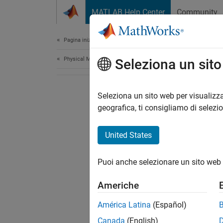
Vai al contenuto
MATLAB Help Center
Community
Document
Pagina iniziale della documentazione
Physical Modeling
Seleziona un sit
Seleziona un sito web per visualizza
geografica, ti consigliamo di selezi
United States
Puoi anche selezionare un sito web 
Americhe
América Latina
(Español)
Canada
(English)