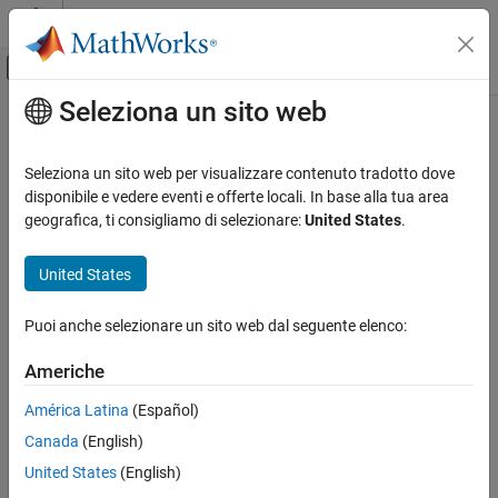
Vai al contenuto
MATLAB Help Center
Attiva/disattiva menu di navigazione off
Seleziona un sito web
Contenuto principale
Pagina iniziale della documentazione
Physical Modeling
Seleziona un sito web per visualizzare contenuto tradotto dove
disponibile e vedere eventi e offerte locali. In base alla tua area
geografica, ti consigliamo di selezionare:
United States
.
How useful was this information?
United States
Puoi anche selezionare un sito web dal seguente elenco:
Americhe
América Latina
(Español)
Canada
(English)
United States
(English)