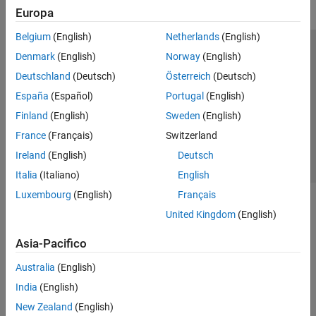
Europa
Belgium
(English)
Netherlands
(English)
Centro di fiducia
Marchi
Informativa sulla privacy
Denmark
(English)
Norway
(English)
Antipirateria
Stato dell'applicazione
Contatti
Deutschland
(Deutsch)
Österreich
(Deutsch)
© 1994-2026 The MathWorks, Inc.
España
(Español)
Portugal
(English)
Finland
(English)
Sweden
(English)
Seleziona u
Italia
France
(Français)
Switzerland
Ireland
(English)
Deutsch
Italia
(Italiano)
English
Luxembourg
(English)
Français
United Kingdom
(English)
Asia-Pacifico
Australia
(English)
India
(English)
New Zealand
(English)