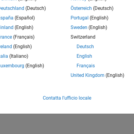
Deutschland
(Deutsch)
Österreich
(Deutsch)
España
(Español)
Portugal
(English)
inland
(English)
Sweden
(English)
rance
(Français)
Switzerland
reland
(English)
Deutsch
talia
(Italiano)
English
Luxembourg
(English)
Français
United Kingdom
(English)
Contatta l’ufficio locale