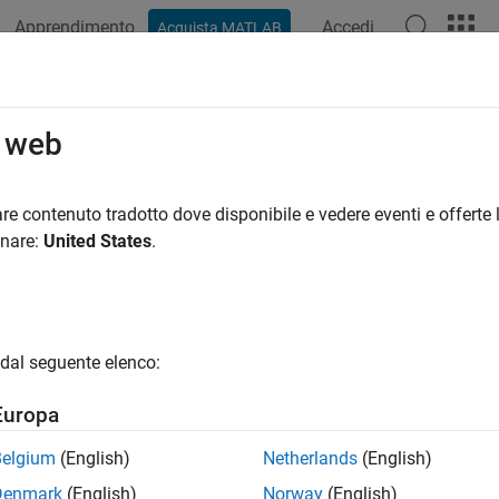
Apprendimento
Accedi
Acquista MATLAB
ation
Examples
Functions
Blocks
Apps
Videos
o web
re contenuto tradotto dove disponibile e vedere eventi e offerte l
How useful was this informat
onare:
United States
.
dal seguente elenco:
Europa
Belgium
(English)
Netherlands
(English)
Denmark
(English)
Norway
(English)