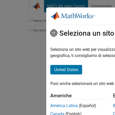
Vai al contenuto
MATLAB Help Center
Community
Document
Pagina iniziale della documentazione
Test and Measurement
Seleziona un sit
Seleziona un sito web per visualizza
geografica, ti consigliamo di selezi
United States
Puoi anche selezionare un sito web 
Americhe
América Latina
(Español)
Canada
(English)