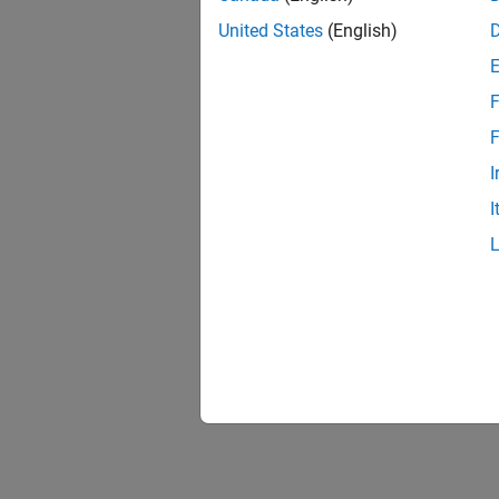
United States
(English)
F
F
I
I