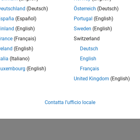
Deutschland
(Deutsch)
Österreich
(Deutsch)
España
(Español)
Portugal
(English)
inland
(English)
Sweden
(English)
rance
(Français)
Switzerland
reland
(English)
Deutsch
talia
(Italiano)
English
Luxembourg
(English)
Français
United Kingdom
(English)
Contatta l’ufficio locale