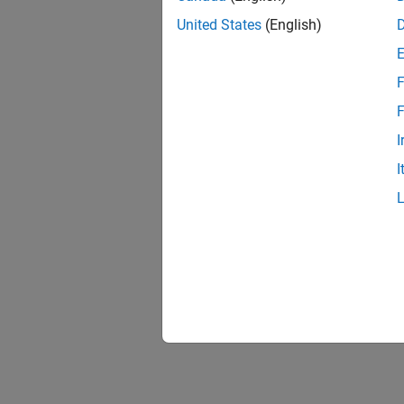
United States
(English)
F
F
I
I