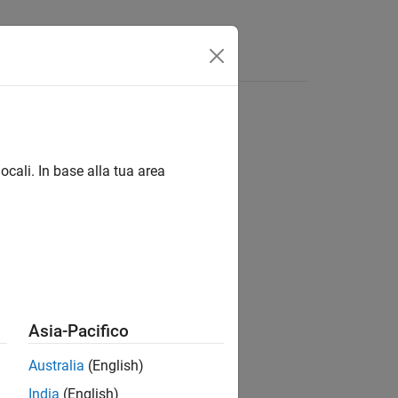
isposte
ocali. In base alla tua area
ion?
Asia-Pacifico
Australia
(English)
India
(English)