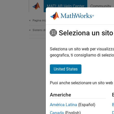
Vai al contenuto
MATLAB Help Center
Community
Document
Pagina iniziale della documentazione
Sistemi di controllo
Seleziona un sit
Seleziona un sito web per visualizza
geografica, ti consigliamo di selezi
United States
Puoi anche selezionare un sito web 
Americhe
América Latina
(Español)
Canada
(English)