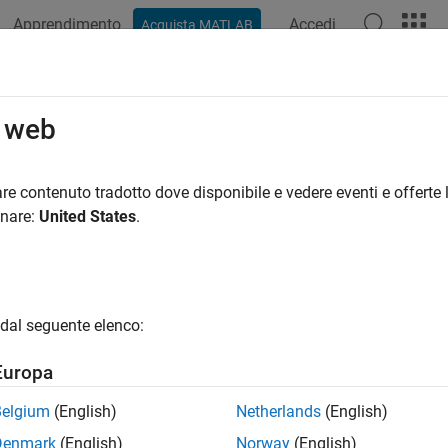
Apprendimento
Accedi
Acquista MATLAB
azione
Esempi
Funzioni
Blocchi
App
Video
R
o web
re contenuto tradotto dove disponibile e vedere eventi e offerte l
How useful was this informat
onare:
United States
.
dal seguente elenco:
Europa
Belgium
(English)
Netherlands
(English)
Denmark
(English)
Norway
(English)