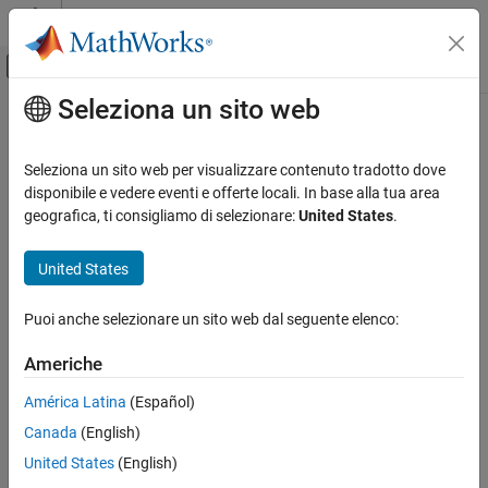
Vai al contenuto
MATLAB Help Center
Attiva/disattiva menu di navigazione off
Seleziona un sito web
Contenuto principale
Pagina iniziale della documentazione
Sistemi di controllo
Seleziona un sito web per visualizzare contenuto tradotto dove
disponibile e vedere eventi e offerte locali. In base alla tua area
geografica, ti consigliamo di selezionare:
United States
.
How useful was this information?
United States
Puoi anche selezionare un sito web dal seguente elenco:
Americhe
América Latina
(Español)
Canada
(English)
United States
(English)