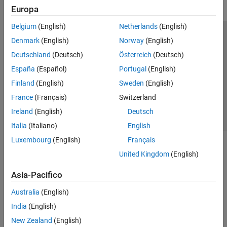
Europa
Belgium
(English)
Netherlands
(English)
Centro di fiducia
Marchi
Informativa sulla privacy
Denmark
(English)
Norway
(English)
Antipirateria
Stato dell'applicazione
Contatti
Deutschland
(Deutsch)
Österreich
(Deutsch)
© 1994-2026 The MathWorks, Inc.
España
(Español)
Portugal
(English)
Finland
(English)
Sweden
(English)
Seleziona u
Italia
France
(Français)
Switzerland
Ireland
(English)
Deutsch
Italia
(Italiano)
English
Luxembourg
(English)
Français
United Kingdom
(English)
Asia-Pacifico
Australia
(English)
India
(English)
New Zealand
(English)