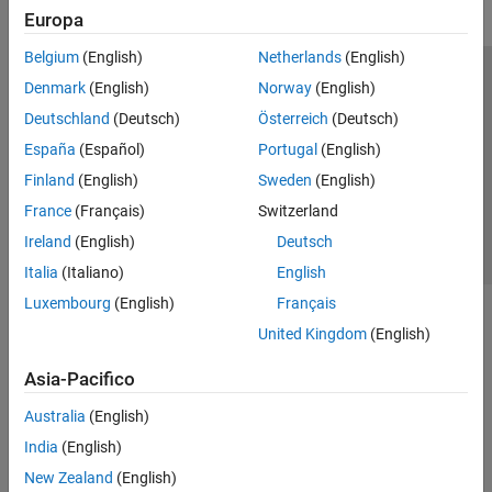
Europa
Belgium
(English)
Netherlands
(English)
Centro di fiducia
Marchi
Informativa sulla privacy
Denmark
(English)
Norway
(English)
Antipirateria
Stato dell'applicazione
Contatti
Deutschland
(Deutsch)
Österreich
(Deutsch)
© 1994-2026 The MathWorks, Inc.
España
(Español)
Portugal
(English)
Finland
(English)
Sweden
(English)
Seleziona u
Italia
France
(Français)
Switzerland
Ireland
(English)
Deutsch
Italia
(Italiano)
English
Luxembourg
(English)
Français
United Kingdom
(English)
Asia-Pacifico
Australia
(English)
India
(English)
New Zealand
(English)