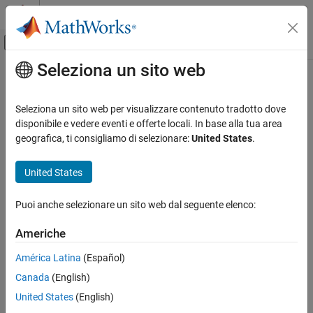
Vai al contenuto
MATLAB Help Center
Attiva/disattiva menu di navigazione off
Seleziona un sito web
Contenuto principale
Pagina iniziale della documentazione
Image Processing and Computer Vision
Seleziona un sito web per visualizzare contenuto tradotto dove
disponibile e vedere eventi e offerte locali. In base alla tua area
geografica, ti consigliamo di selezionare:
United States
.
How useful was this information?
United States
Puoi anche selezionare un sito web dal seguente elenco:
Americhe
América Latina
(Español)
Canada
(English)
United States
(English)