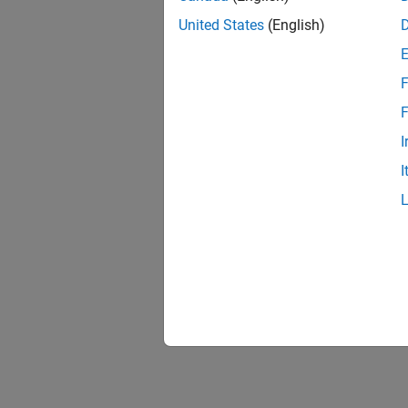
United States
(English)
F
F
I
I