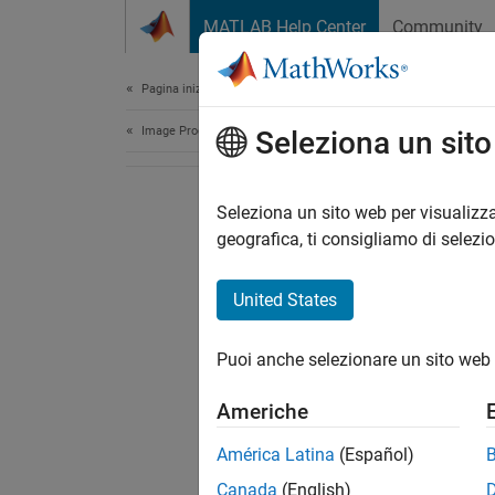
Vai al contenuto
MATLAB Help Center
Community
Document
Pagina iniziale della documentazione
Image Processing and Computer Vision
Seleziona un sit
Seleziona un sito web per visualizza
geografica, ti consigliamo di selezi
United States
Puoi anche selezionare un sito web 
Americhe
América Latina
(Español)
Canada
(English)