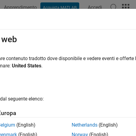
Apprendimento
Accedi
Acquista MATLAB
ation
Examples
Functions
Apps
Videos
Answers
o web
re contenuto tradotto dove disponibile e vedere eventi e offerte l
How useful was this informat
onare:
United States
.
dal seguente elenco:
Europa
Belgium
(English)
Netherlands
(English)
Denmark
(English)
Norway
(English)