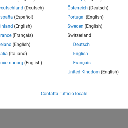
Deutschland
(Deutsch)
Österreich
(Deutsch)
España
(Español)
Portugal
(English)
inland
(English)
Sweden
(English)
rance
(Français)
Switzerland
reland
(English)
Deutsch
talia
(Italiano)
English
Luxembourg
(English)
Français
United Kingdom
(English)
Contatta l’ufficio locale