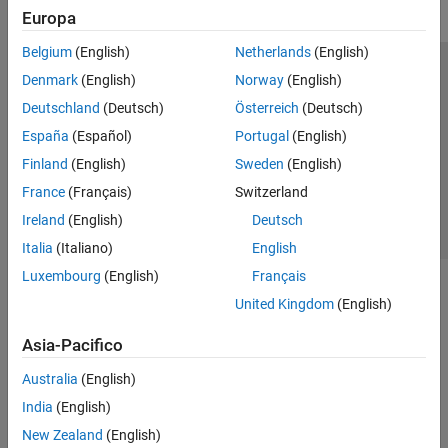
Europa
Belgium
(English)
Netherlands
(English)
Centro di fiducia
Marchi
Informativa sulla privacy
Denmark
(English)
Norway
(English)
Antipirateria
Stato dell'applicazione
Contatti
Deutschland
(Deutsch)
Österreich
(Deutsch)
© 1994-2026 The MathWorks, Inc.
España
(Español)
Portugal
(English)
Finland
(English)
Sweden
(English)
Seleziona u
Italia
France
(Français)
Switzerland
Ireland
(English)
Deutsch
Italia
(Italiano)
English
Luxembourg
(English)
Français
United Kingdom
(English)
Asia-Pacifico
Australia
(English)
India
(English)
New Zealand
(English)